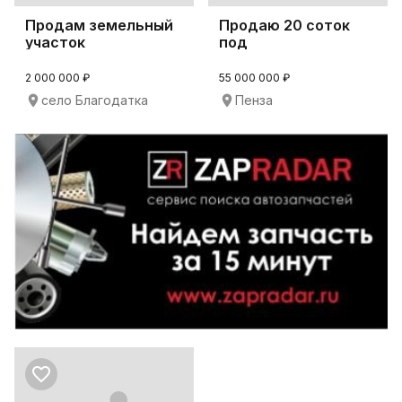
Продам земельный
Продаю 20 соток
участок
под
коммерческого
многоквартирную
назначения
застройку
2 000 000 ₽
55 000 000 ₽
село Благодатка
Пенза