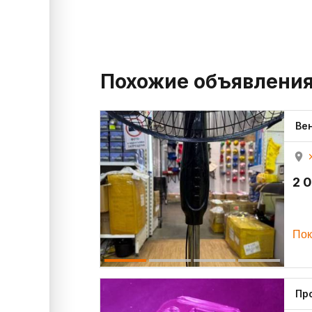
Похожие объявлени
Ве
2 
Пок
Пр