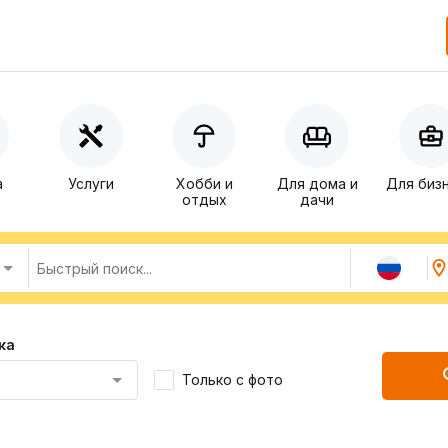
а
Услуги
Хобби и
Для дома и
Для биз
отдых
дачи
ка
Только с фото