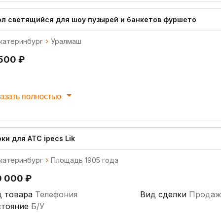
ол светящийся для шоу пузырей и банкетов фуршето
катеринбург
Уралмаш
 500 ₽
азать полностью
ки для АТС ipecs Lik
катеринбург
Площадь 1905 года
0 000 ₽
д товара
Телефония
Вид сделки
Продаж
стояние
Б/У