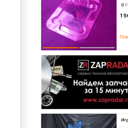
Р
1 
Пок
Иг