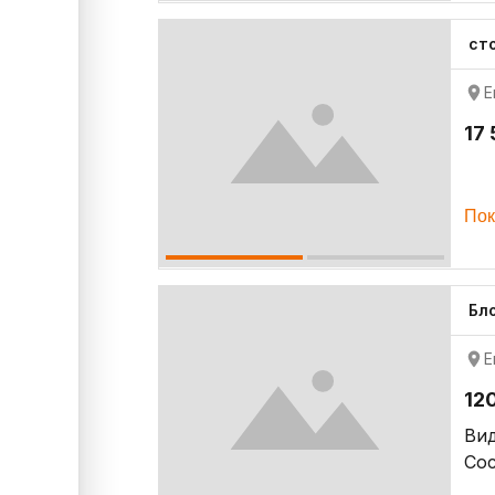
ст
Е
17
Пок
Бло
Е
12
Ви
Со