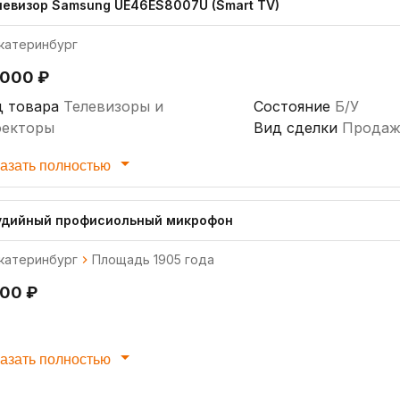
левизор Samsung UE46ES8007U (Smart TV)
катеринбург
 000 ₽
д товара
Телевизоры и
Состояние
Б/У
оекторы
Вид сделки
Продаж
азать полностью
удийный профисиольный микрофон
катеринбург
Площадь 1905 года
500 ₽
азать полностью