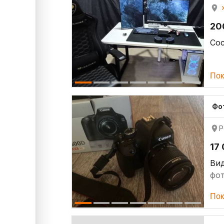
20
Со
Пок
Фо
Р
17
Ви
фо
Пок