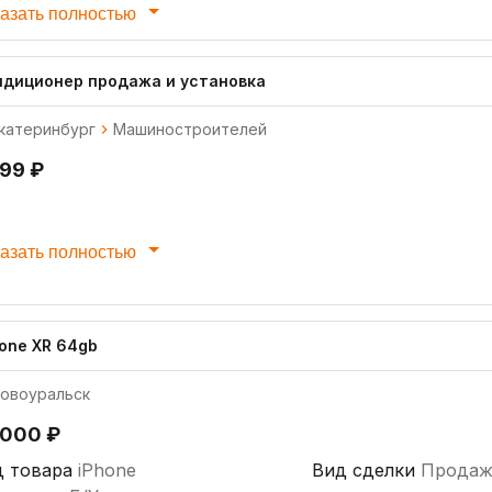
азать полностью
ндиционер продажа и установка
катеринбург
Машиностроителей
999 ₽
азать полностью
hone XR 64gb
овоуральск
 000 ₽
д товара
iPhone
Вид сделки
Продаж