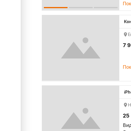
Пок
Ко
Е
7 
Пок
iP
Н
25
Ви