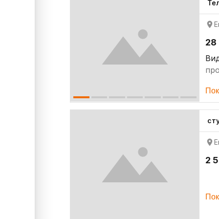
Те
Е
28
Ви
пр
Пок
ст
Е
2 
Пок