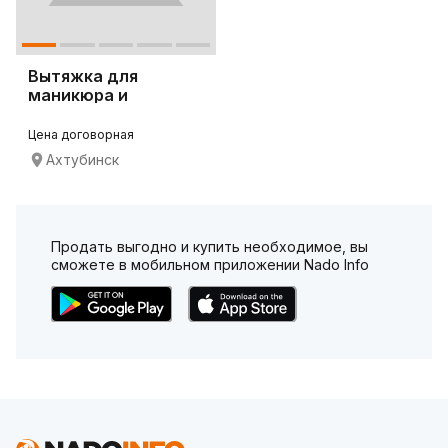
Вытяжка для
маникюра и
педикюра 4BLANC
Alize
Цена договорная
Ахтубинск
Продать выгодно и купить необходимое, вы
сможете в мобильном приложении Nado Info