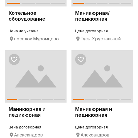
Котельное
Маникюрная/
оборудование
педикюрная
вытяжка 4BLANC
Alize
Цена не указана
Цена договорная
посёлок Муромцево
Гусь-Хрустальный
Маникюрная и
Маникюрная и
педикюрная
педикюрная
вытяжка 4BLANC
вытяжка со
Alize
встроенным свет
Цена договорная
Цена договорная
Александров
Александров