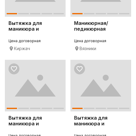
Вытяжка для
Маникюрная/
маникюра и
педикюрная
педикюра 4BLANC
вытяжка 4BLANC
Alize
Alize
Цена договорная
Цена договорная
Киржач
Вязники
Вытяжка для
Вытяжка для
маникюра и
маникюра и
педикюра 4BLANC
педикюра 4BLANC
Alize
Alize
Цена договорная
Цена договорная