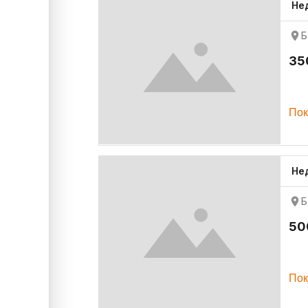
Нед
Б
35
Пок
Не
Б
50
Пок