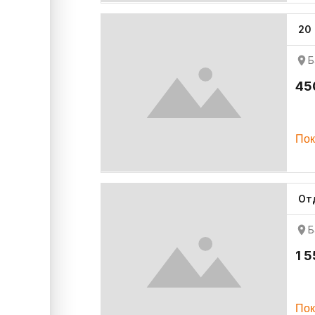
20
Б
45
Пок
От
Б
1 
Пок