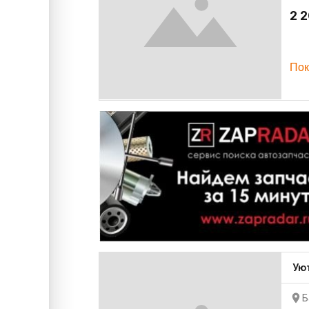
2 
Пок
Ую
Б