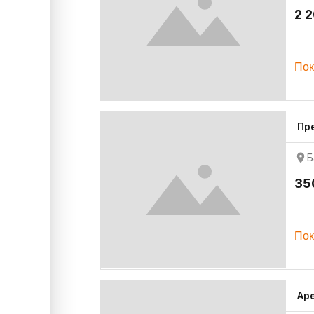
2 
Пок
Пр
Б
35
Пок
Ар