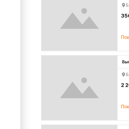
Б
35
Пок
Вы
Б
2 
Пок