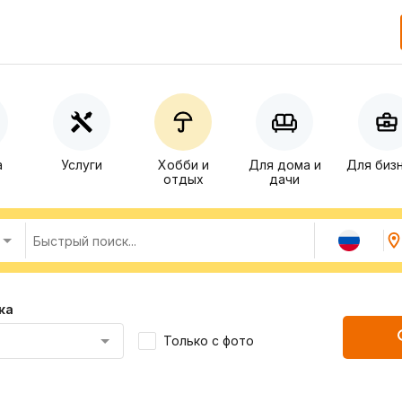
а
Услуги
Хобби и
Для дома и
Для биз
отдых
дачи
ка
Только с фото