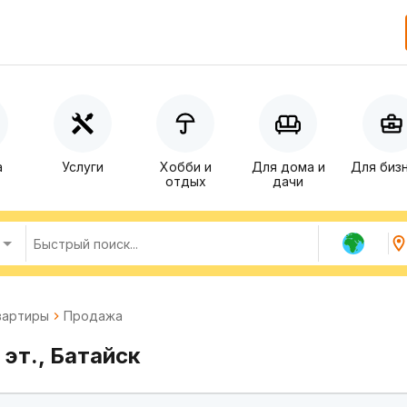
а
Услуги
Хобби и
Для дома и
Для биз
отдых
дачи
вартиры
Продажа
 эт., Батайск