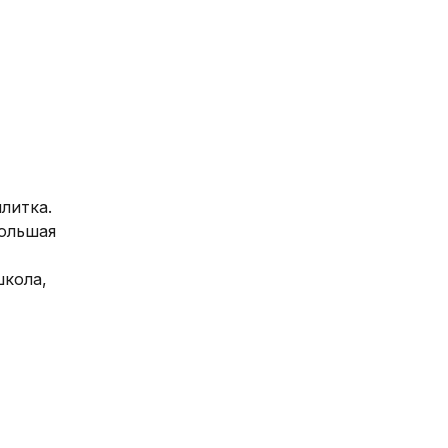
литка. 
ольшая 
кола, 