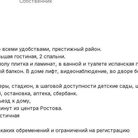
Собственник
 всеми удобствами, престижный район.

шая гостиная, 2 спальни.

полу плитка и ламинат, в ванной и туалете испанская п
й балкон. В доме лифт, видеонаблюдение, во дворе б
ры, стадион, в шаговой доступности детские сады, ш
 остановка, аптека, сбербанк.

езд к дому,

инут из центра Ростова.

тичная

икаких обременений и ограничений на регистрацию