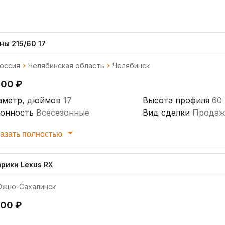
ны 215/60 17
оссия
Челябинская область
Челябинск
000 ₽
аметр, дюймов
17
Высота профиля
60
зонность
Всесезонные
Вид сделки
Продаж
рина профиля
215
азать полностью
врики Lexus RX
жно-Сахалинск
000 ₽