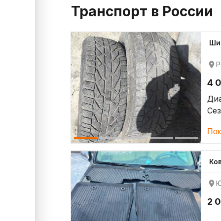
Транспорт в России
Ши
Р
4 
Ди
Се
Ши
Пок
Ко
Ю
2 