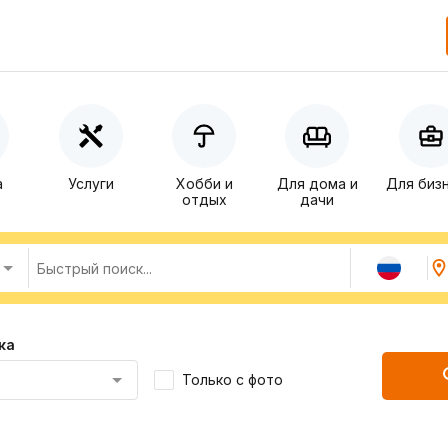
а
Услуги
Хобби и
Для дома и
Для биз
отдых
дачи
ка
Только с фото