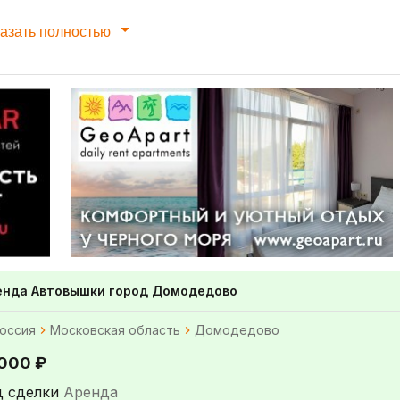
азать полностью
енда Автовышки город Домодедово
оссия
Московская область
Домодедово
 000 ₽
д сделки
Аренда