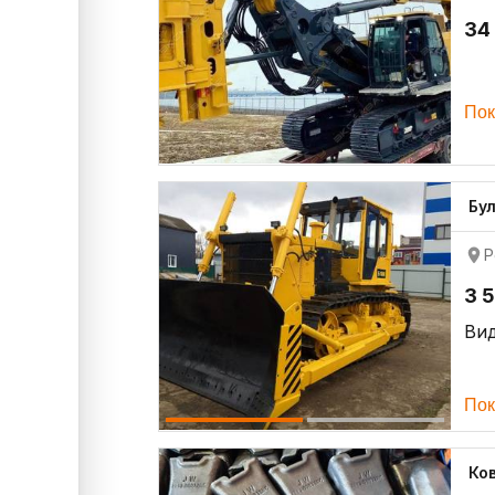
34
Пок
Бу
Р
3 
Ви
Пок
Ко