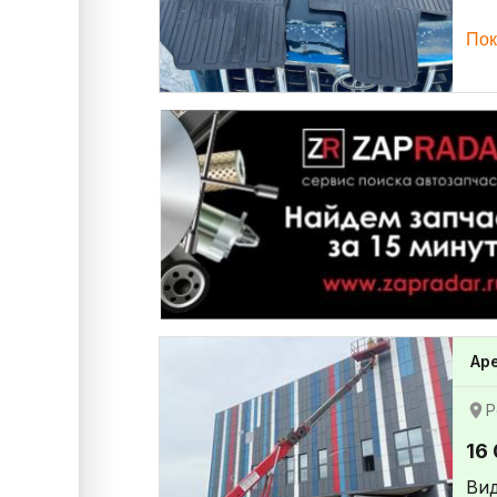
Пок
Ар
Р
16
Ви