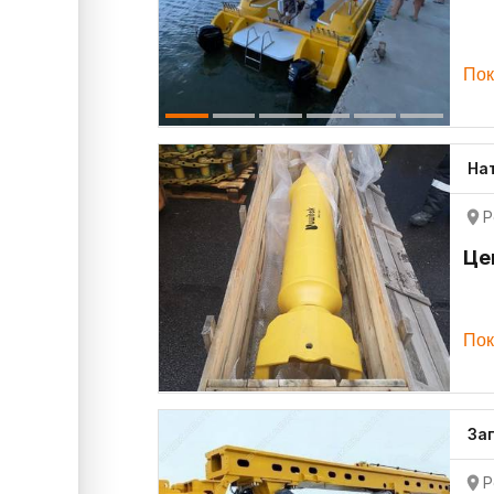
Пок
На
Р
Це
Пок
За
Р