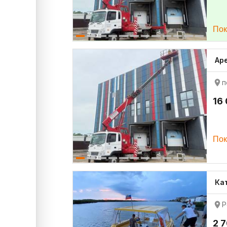
Пок
Ар
п
16
Пок
Ка
Р
2 