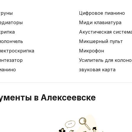
труны
Цифровое пианино
едиаторы
Миди клавиатура
крипка
Акустическая систем
иолончель
Микшерный пульт
лектроскрипка
Микрофон
интезатор
Усилитель для колоно
ианино
звуковая карта
ументы в Алексеевске