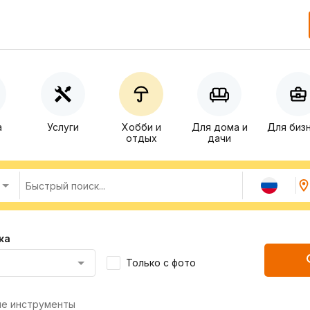
а
Услуги
Хобби и
Для дома и
Для биз
отдых
дачи
ка
Только с фото
е инструменты