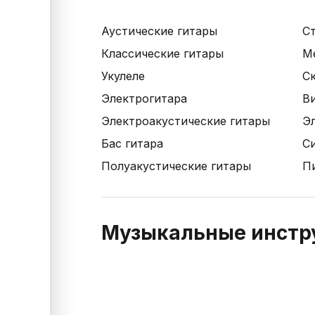
Аустические гитары
С
Классические гитары
М
Укулеле
С
Электрогитара
В
Электроакустические гитары
Э
Бас гитара
С
Полуакустические гитары
П
Музыкальные инстр