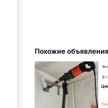
Похожие объявлени
Ус
К
Це
Пок