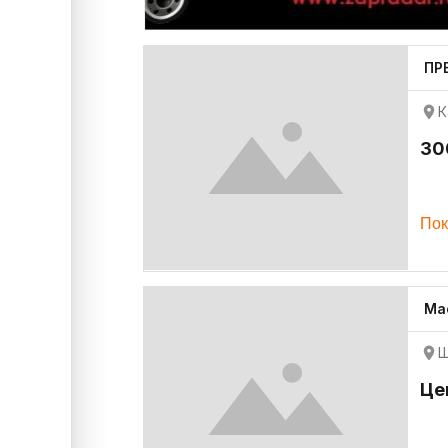
ПР
К
30
Пок
Ма
Ш
Це