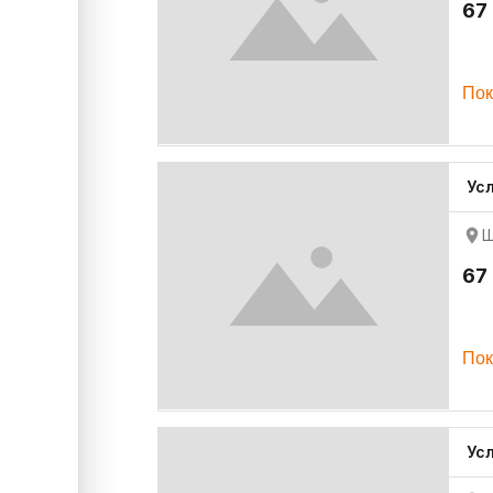
67
Пок
Ус
Ш
67
Пок
Ус