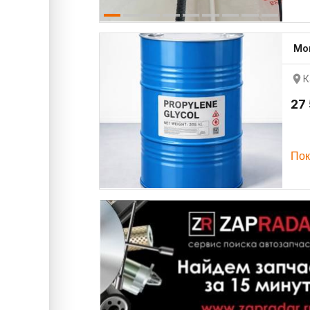
Мо
К
27
Пок