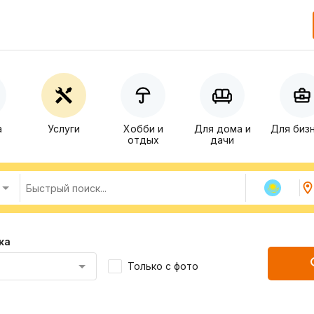
а
Услуги
Хобби и
Для дома и
Для биз
отдых
дачи
ка
Только с фото