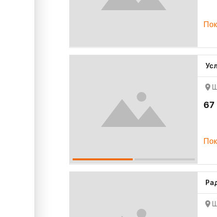
Пок
Ус
Ш
67
Пок
Ра
Ш