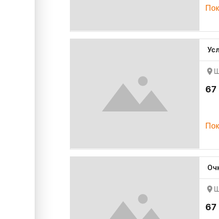
Пок
Ус
Ш
67
Пок
Оч
Ш
67