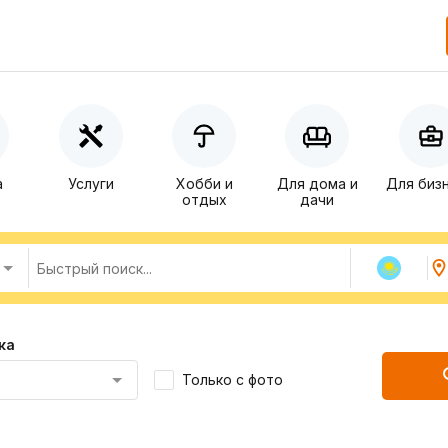
а
Услуги
Хобби и
Для дома и
Для биз
отдых
дачи
ка
Только с фото