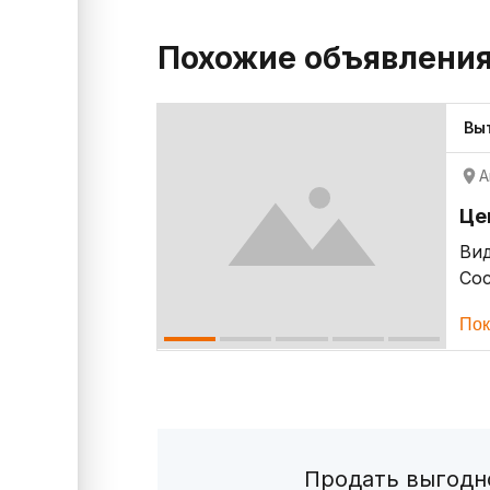
Похожие объявлени
Вы
А
Це
Ви
Со
Пок
Продать выгодно