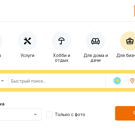
а
Услуги
Хобби и
Для дома и
Для биз
отдых
дачи
ка
Только с фото