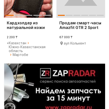
Кардхолдер из
Продам смарт-часы
натуральной кожи
Amazfit GTR 2 Sport
Edition ново
2 200 ₸
67 000 ₸
Казахстан
аул Колькент
Южно-Казахстанская
область
Мартобе