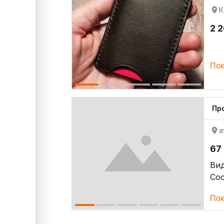
К
2 
Пок
Про
а
67
Ви
Со
Пок