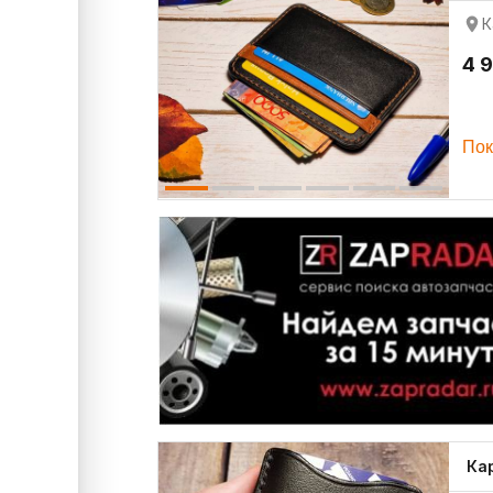
К
4 
Пок
Ка