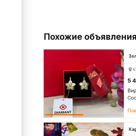
Похожие объявлени
Зо
К
5 
Ви
Со
Пок
Ка