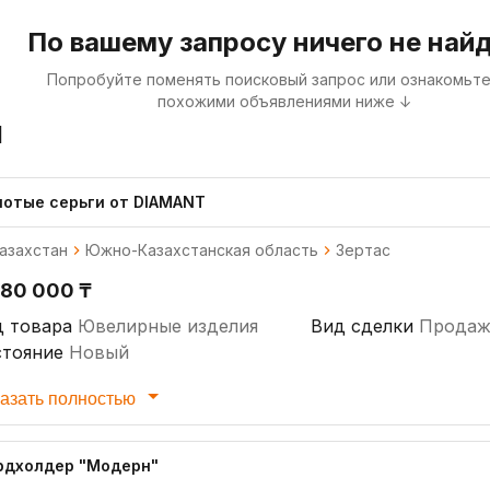
По вашему запросу ничего не най
Попробуйте поменять поисковый запрос или ознакомьте
похожими объявлениями ниже ↓
я
лотые серьги от DIAMANT
азахстан
Южно-Казахстанская область
Зертас
480 000 ₸
д товара
Ювелирные изделия
Вид сделки
Продаж
стояние
Новый
азать полностью
рдхолдер "Модерн"