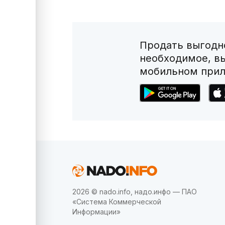
Продать выгодно
необходимое, в
мобильном прил
2026 © nado.info, надо.инфо — ПАО
«Система Коммерческой
Информации»