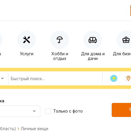
а
Услуги
Хобби и
Для дома и
Для биз
отдых
дачи
ка
Только с фото
область)
Личные вещи