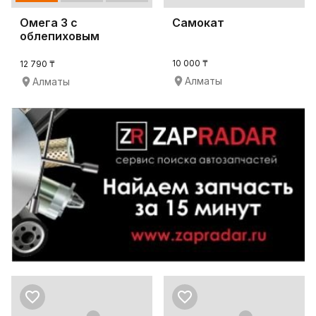
Омега 3 с
Самокат
облепиховым
маслом и
витамином Е
10 000 ₸
12 790 ₸
Алматы
Алматы