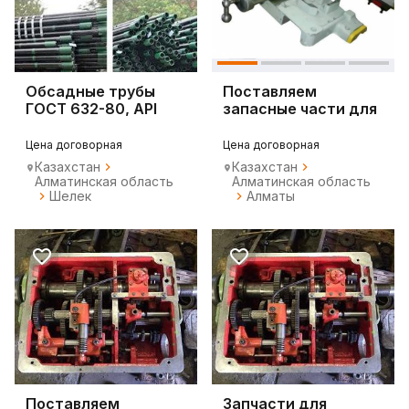
Обсадные трубы
Поставляем
ГОСТ 632-80, API
запасные части для
Spec 5СТ, Spec 5В,
токарных станка
1к62
Цена договорная
Цена договорная
Казахстан
Казахстан
Алматинская область
Алматинская область
Шелек
Алматы
Поставляем
Запчасти для