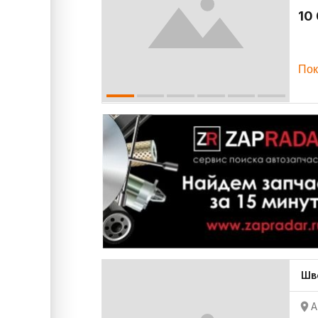
10
Пок
Шв
А