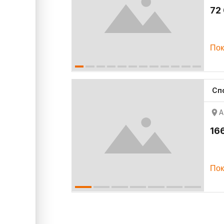
72
Пок
Сп
А
16
Пок