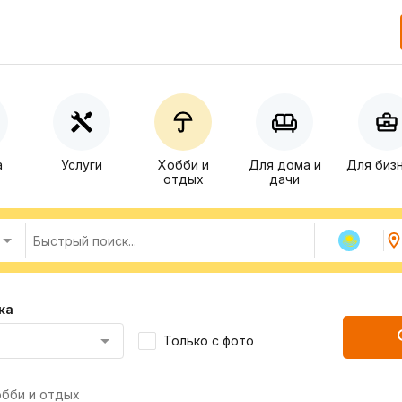
а
Услуги
Хобби и
Для дома и
Для биз
отдых
дачи
ка
Только с фото
бби и отдых