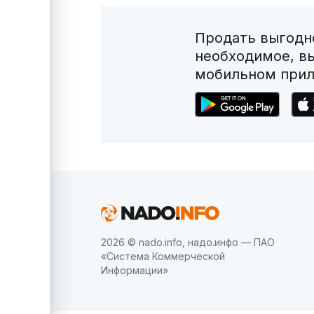
Продать выгодно
необходимое, в
мобильном прил
2026 © nado.info, надо.инфо — ПАО
«Система Коммерческой
Информации»