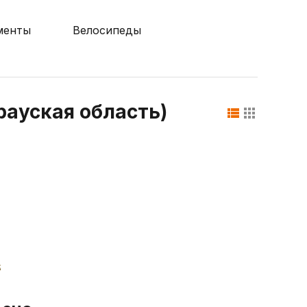
менты
Велосипеды
рауская область)