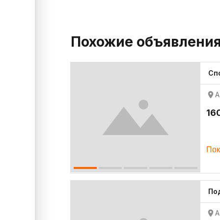
Похожие объявлени
Сп
А
16
Пок
По
А