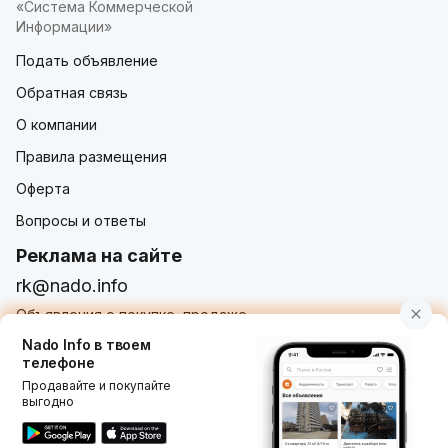
«Система Коммерческой
Информации»
Подать объявление
Обратная связь
О компании
Правила размещения
Оферта
Вопросы и ответы
Реклама на сайте
rk@nado.info
Объявления о покупке, продаже,
услугах от частных лиц и организаций
Nado Info в твоем
телефоне
Продавайте и покупайте
выгодно
Использование nado.info, в том числе и размещение
объявлений на сайте означает принятие условий