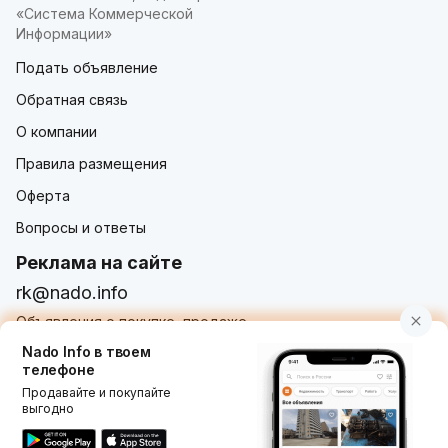
«Система Коммерческой
Информации»
Подать объявление
Обратная связь
О компании
Правила размещения
Оферта
Вопросы и ответы
Реклама на сайте
rk@nado.info
Объявления о покупке, продаже,
услугах от частных лиц и организаций
Nado Info в твоем
телефоне
Продавайте и покупайте
выгодно
Использование nado.info, в том числе и размещение
объявлений на сайте означает принятие условий