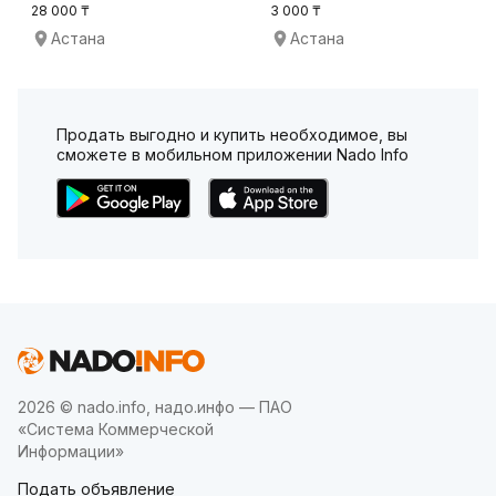
SMART TV
28 000 ₸
3 000 ₸
Астана
Астана
Продать выгодно и купить необходимое, вы
сможете в мобильном приложении Nado Info
2026 © nado.info, надо.инфо — ПАО
«Система Коммерческой
Информации»
Подать объявление