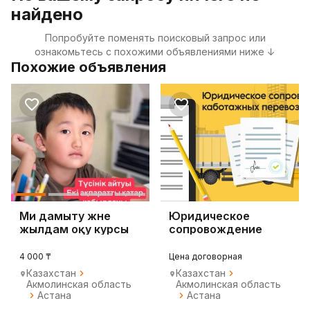
найдено
Попробуйте поменять поисковый запрос или
ознакомьтесь с похожими объявлениями ниже ↓
Похожие объявления
Ми дамыту және
Юридическое
жылдам оқу курсы
сопровождение
каботажных
перевозок
4 000 ₸
Цена договорная
Казахстан
Казахстан
Акмолинская область
Акмолинская область
Астана
Астана