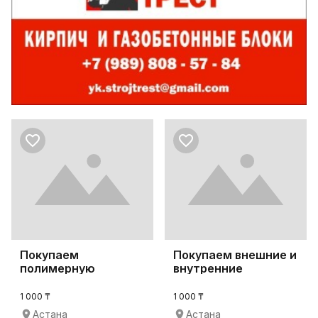
Покупаем
Покупаем внешние и
полимерную
внутренние
упаковку листового
полимерные
металлопрок
заглушки
1 000 ₸
1 000 ₸
Астана
Астана