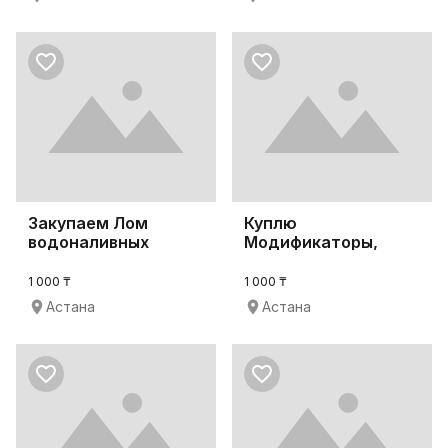
Закупаем Лом
Куплю
водоналивных
Модификаторы,
барьеров
Стабилизаторы
(водоналивные б
1 000 ₸
1 000 ₸
Астана
Астана