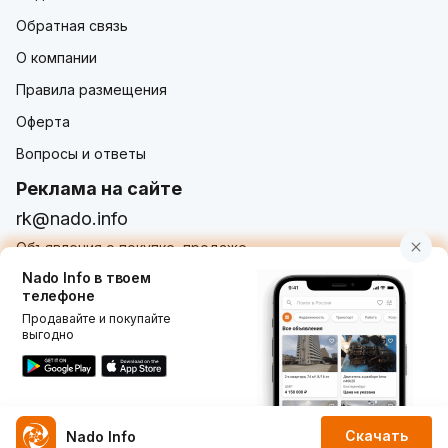
Обратная связь
О компании
Правила размещения
Оферта
Вопросы и ответы
Реклама на сайте
rk@nado.info
Объявления о покупке, продаже,
услугах от частных лиц и организаций
Nado Info в твоем
телефоне
Продавайте и покупайте
выгодно
Использование nado.info, в том числе и размещение
объявлений на сайте означает принятие условий
пользовательского соглашения
nado.info. Оплачивая
услуги на сайте, вы принимаете
оферту о заключении
договора оказания платных услуг
.
Скачать
Nado Info