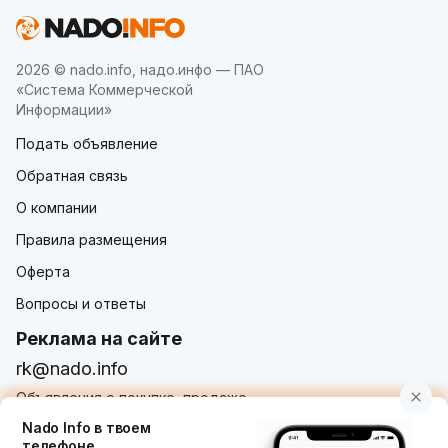
2026 © nado.info, надо.инфо — ПАО
«Система Коммерческой
Информации»
Подать объявление
Обратная связь
О компании
Правила размещения
Оферта
Вопросы и ответы
Реклама на сайте
rk@nado.info
Объявления о покупке, продаже,
услугах от частных лиц и организаций
Nado Info в твоем
телефоне