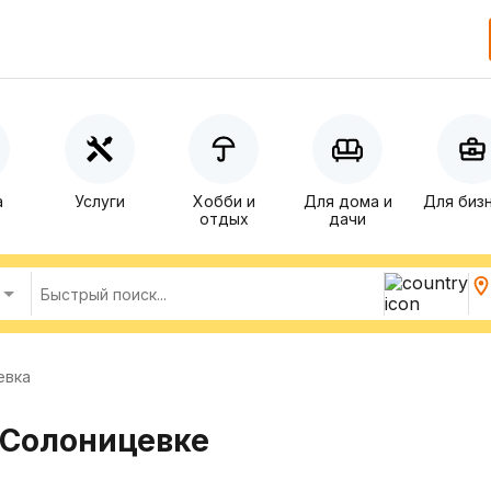
а
Услуги
Хобби и
Для дома и
Для биз
отдых
дачи
евка
 Солоницевке