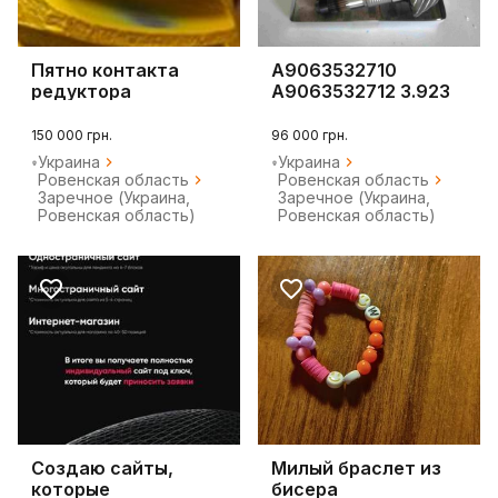
Пятно контакта
A9063532710
редуктора
A9063532712 3.923
Мерседес Спринтер
дифференциал
906
150 000 грн.
96 000 грн.
Украина
Украина
Ровенская область
Ровенская область
Заречное (Украина,
Заречное (Украина,
Ровенская область)
Ровенская область)
Создаю сайты,
Милый браслет из
которые
бисера