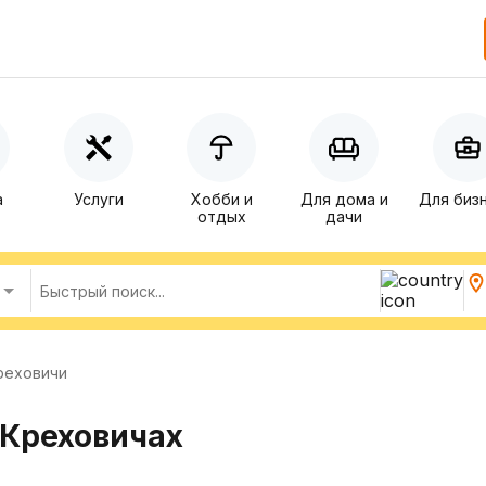
а
Услуги
Хобби и
Для дома и
Для биз
отдых
дачи
реховичи
 Креховичах