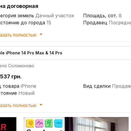
на договорная
егория земель
Дачный участок
Площадь, сот.
8
стояние до города
15
Продавец
Посредн
азать полностью
le iPhone 14 Pro Max & 14 Pro
ело Соломоново
537 грн.
д товара
iPhone
Вид сделки
Продаж
стояние
Новый
азать полностью