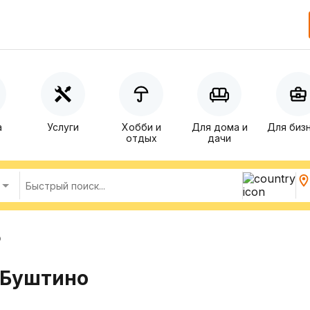
а
Услуги
Хобби и
Для дома и
Для биз
отдых
дачи
о
 Буштино