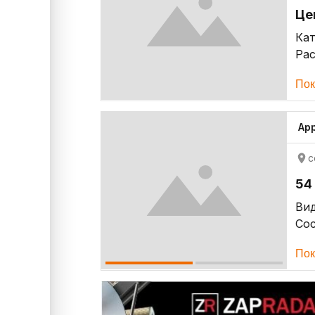
Це
Кат
Рас
Пок
App
с
54 
Ви
Со
Пок