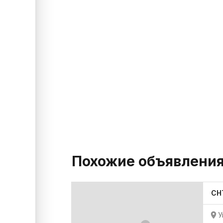
Похожие объявлени
СН
У