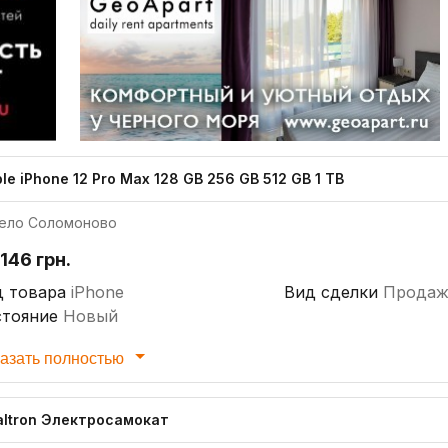
le iPhone 12 Pro Max 128 GB 256 GB 512 GB 1 TB
ело Соломоново
146 грн.
д товара
iPhone
Вид сделки
Продаж
стояние
Новый
азать полностью
altron Электросамокат