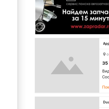
App
с
35 
Ви
Со
Пок
Du