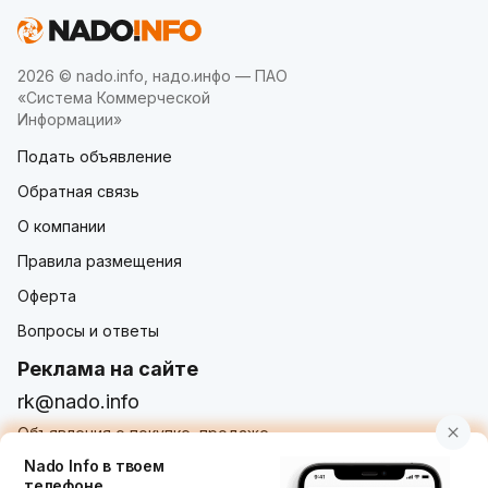
2026 © nado.info, надо.инфо — ПАО
«Система Коммерческой
Информации»
Подать объявление
Обратная связь
О компании
Правила размещения
Оферта
Вопросы и ответы
Реклама на сайте
rk@nado.info
Объявления о покупке, продаже,
услугах от частных лиц и организаций
Nado Info в твоем
телефоне