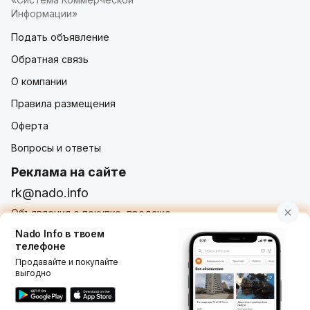
Информации»
Подать объявление
Обратная связь
О компании
Правила размещения
Оферта
Вопросы и ответы
Реклама на сайте
rk@nado.info
Объявления о покупке, продаже,
услугах от частных лиц и организаций
Nado Info в твоем
телефоне
Продавайте и покупайте
выгодно
Использование nado.info, в том числе и размещение
объявлений на сайте означает принятие условий