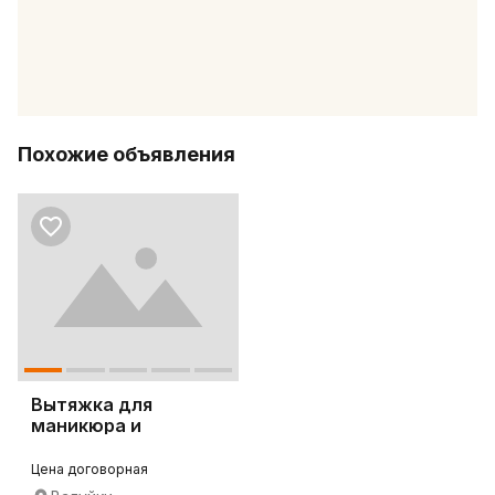
Похожие объявления
Вытяжка для
маникюра и
педикюра 4BLANC
Alize
Цена договорная