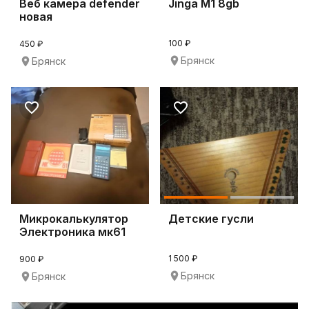
Веб камера defender
Jinga M1 8gb
новая
100 ₽
450 ₽
Брянск
Брянск
Микрокалькулятор
Детские гусли
Электроника мк61
1 500 ₽
900 ₽
Брянск
Брянск