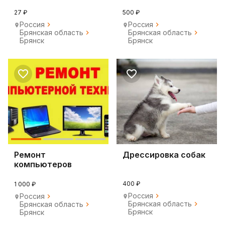
Город.
холодильников
27 ₽
500 ₽
Россия
Россия
Брянская область
Брянская область
Брянск
Брянск
Ремонт
Дрессировка собак
компьютеров
ноутбуков
микроволновок
400 ₽
1 000 ₽
Россия
Россия
Брянская область
Брянская область
Брянск
Брянск