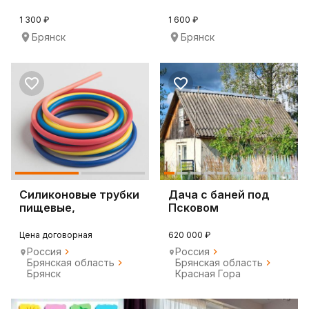
1 300 ₽
1 600 ₽
Брянск
Брянск
Силиконовые трубки
Дача с баней под
пищевые,
Псковом
медицинские,
промышлен
Цена договорная
620 000 ₽
Россия
Россия
Брянская область
Брянская область
Брянск
Красная Гора