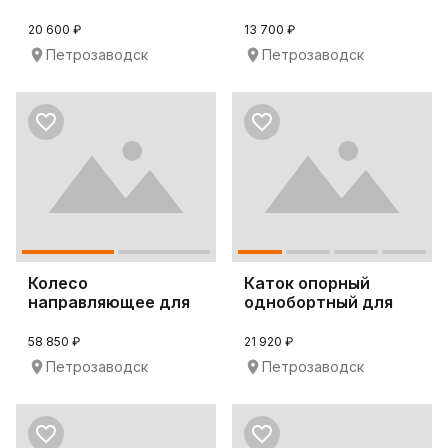
бульдозера D65P-8
20 600 ₽
13 700 ₽
Петрозаводск
Петрозаводск
Колесо
Каток опорный
направляющее для
однобортный для
бульдозеров CAT
CAT D6G
D6T-XL
58 850 ₽
21 920 ₽
Петрозаводск
Петрозаводск