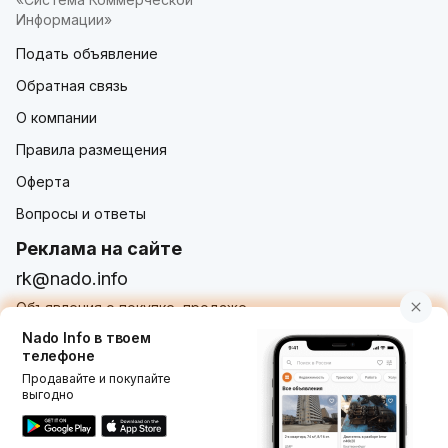
Информации»
Подать объявление
Обратная связь
О компании
Правила размещения
Оферта
Вопросы и ответы
Реклама на сайте
rk@nado.info
Объявления о покупке, продаже,
услугах от частных лиц и организаций
Nado Info в твоем
телефоне
Продавайте и покупайте
выгодно
Использование nado.info, в том числе и размещение
объявлений на сайте означает принятие условий