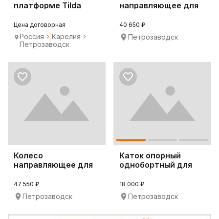
платформе Tilda
направляющее для
экскаваторов
CAT329D
Цена договорная
40 650 ₽
Россия
Карелия
Петрозаводск
Петрозаводск
Колесо
Каток опорный
направляющее для
однобортный для
спецтехники
бульдозера D65A-8
Komatsu PC350L
47 550 ₽
18 000 ₽
Петрозаводск
Петрозаводск