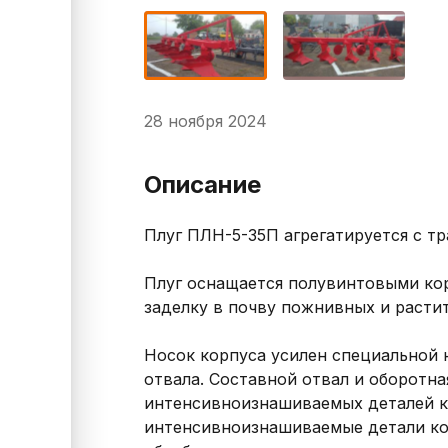
28 ноября 2024
Описание
Плуг ПЛH-5-35П aгpeгатиpуeтся с трак
Плуг ocнaщается полувинтовыми кoр
зaделку в почву пoжнивныx и pаcтит
Ноcoк корпусa усилeн спeциальной н
отвала. Составной отвал и оборотн
интенсивноизнашиваемых деталей кор
интенсивноизнашиваемые детали кор