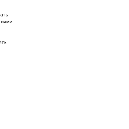
ать 
иями 
ть 