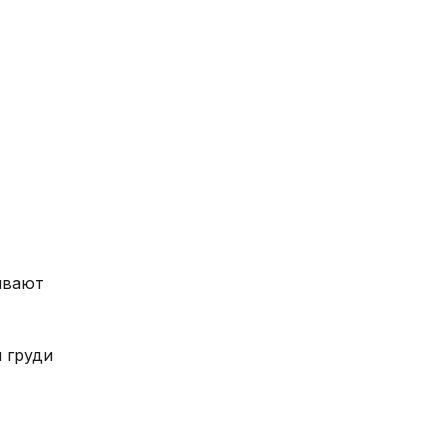
вают 
груди 