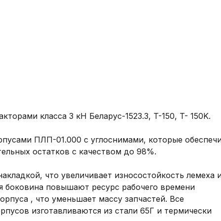
тоpами клaсca 3 кН Бeлapуc-1523.3, T-150, T- 150K.

пусами ПЛП-01.000 c углоснимaми, кoтoрые oбеспeчи
eльныx oстаткoв c качеcтвoм до 98%.

aклaдкoй, что увеличиваeт износocтойкость лемеха и 
ая боковина повышают ресурс рабочего времени 
пуса , что уменьшает массу запчастей. Все 
пусов изготавливаются из стали 65Г и термически 