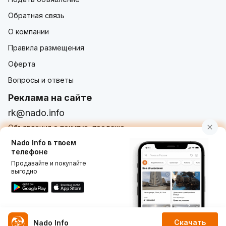
Обратная связь
О компании
Правила размещения
Оферта
Вопросы и ответы
Реклама на сайте
rk@nado.info
Объявления о покупке, продаже,
услугах от частных лиц и организаций
Nado Info в твоем
телефоне
Продавайте и покупайте
выгодно
Использование nado.info, в том числе и размещение
объявлений на сайте означает принятие условий
пользовательского соглашения
nado.info. Оплачивая
услуги на сайте, вы принимаете
оферту о заключении
договора оказания платных услуг
.
Скачать
Nado Info