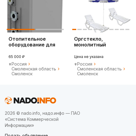
Отопительное
Оргстекло,
оборудование для
монолитный
любых объектов
поликарбонат,
мп-20 и т.д
65 000 ₽
Цена не указана
Россия
Россия
Смоленская область
Смоленская область
Смоленск
Смоленск
2026 © nado.info, надо.инфо — ПАО
«Система Коммерческой
Информации»
Подать объявление