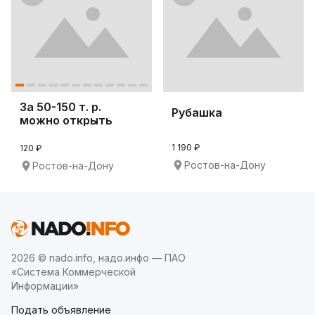
За 50-150 т. р.
Рубашка
можно открыть
магазин секонд
хенд!
1 190 ₽
120 ₽
Ростов-на-Дону
Ростов-на-Дону
2026 © nado.info, надо.инфо — ПАО
«Система Коммерческой
Информации»
Подать объявление