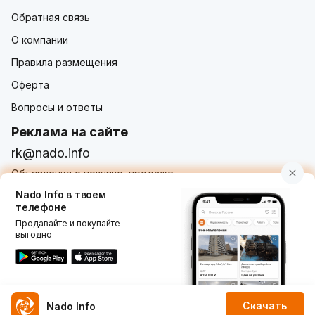
Обратная связь
О компании
Правила размещения
Оферта
Вопросы и ответы
Реклама на сайте
rk@nado.info
Объявления о покупке, продаже,
услугах от частных лиц и организаций
Nado Info в твоем
телефоне
Продавайте и покупайте
выгодно
Использование nado.info, в том числе и размещение
объявлений на сайте означает принятие условий
пользовательского соглашения
nado.info. Оплачивая
услуги на сайте, вы принимаете
оферту о заключении
договора оказания платных услуг
.
Скачать
Nado Info