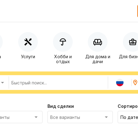
а
Услуги
Хобби и
Для дома и
Для биз
отдых
дачи
Вид сделки
Сортиро