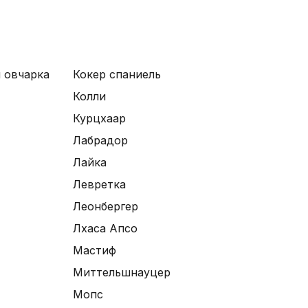
 овчарка
Кокер спаниель
Колли
Курцхаар
Лабрадор
Лайка
Левретка
Леонбергер
Лхаса Апсо
Мастиф
Миттельшнауцер
Мопс