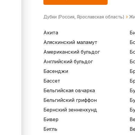
Дубки (Россия, Ярославская область)
Жи
Акита
Б
Аляскинский маламут
Б
Американский бульдог
Б
Английский бульдог
Б
Басенджи
Б
Бассет
Б
Бельгийская овчарка
Б
Бельгийский гриффон
Б
Бернский зенненхунд
Б
Бивер
В
Бигль
Ве