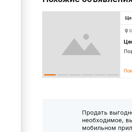
Ще
Я
Це
По
Пок
Продать выгодно
необходимое, в
мобильном прил