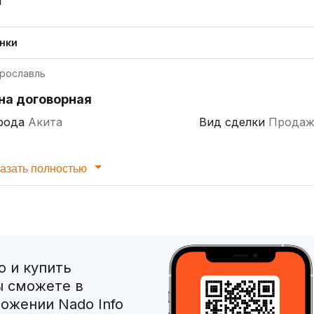
нки
рославль
на договорная
рода
Акита
Вид сделки
Продаж
азать полностью
 и купить
ы сможете в
ожении Nado Info