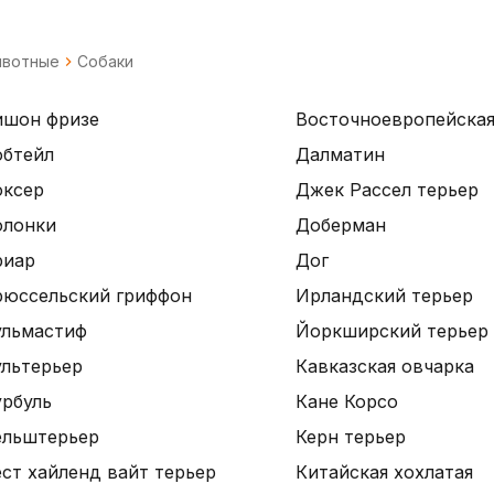
вотные
Собаки
ишон фризе
Восточноевропейская
обтейл
Далматин
оксер
Джек Рассел терьер
олонки
Доберман
риар
Дог
рюссельский гриффон
Ирландский терьер
ульмастиф
Йоркширский терьер
ультерьер
Кавказская овчарка
урбуль
Кане Корсо
ельштерьер
Керн терьер
ст хайленд вайт терьер
Китайская хохлатая