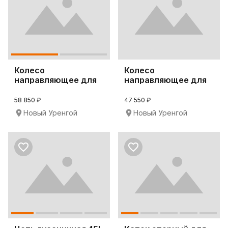
Колесо
Колесо
направляющее для
направляющее для
бульдозеров CAT
спецтехники
D6H-LGP
Komatsu PC300L
58 850 ₽
47 550 ₽
Новый Уренгой
Новый Уренгой