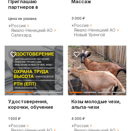
Приглашаю
Массаж
партнеров в
команду ESSENS!
3 000 ₽
Цена не указана
Россия
Россия
Ямало-Ненецкий АО
Ямало-Ненецкий АО
Новый Уренгой
Салехард
Удостоверения,
Козы молодые чехи,
корочки, обучение
альпа-чехи
онлайн
1 500 ₽
4 000 ₽
Россия
Россия
Ямало-Ненецкий АО
Ямало-Ненецкий АО