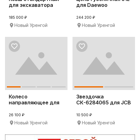
для экскаватора
для Daewoo
Hitachi ZX180-3
SOLAR340LC-V
185 000 ₽
244 200 ₽
Новый Уренгой
Новый Уренгой
Колесо
Звездочка
направляющее для
СК-6284065 для JCB
Komatsu PC220-7
JS180LC
26 100 ₽
10 500 ₽
Новый Уренгой
Новый Уренгой