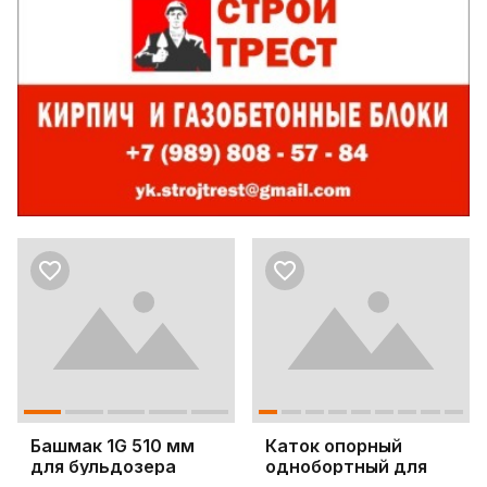
Башмак 1G 510 мм
Каток опорный
для бульдозера
однобортный для
Komatsu D65EX-12
бульдозера D63E-12