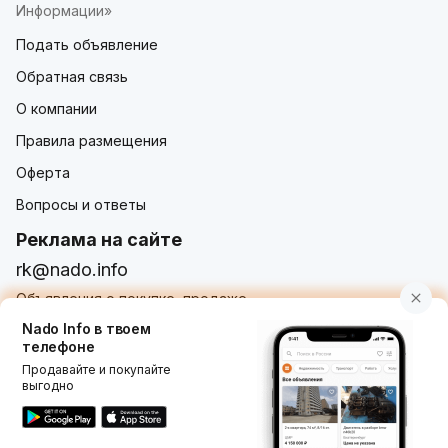
Информации»
Подать объявление
Обратная связь
О компании
Правила размещения
Оферта
Вопросы и ответы
Реклама на сайте
rk@nado.info
Объявления о покупке, продаже,
услугах от частных лиц и организаций
Nado Info в твоем
телефоне
Продавайте и покупайте
выгодно
Использование nado.info, в том числе и размещение
объявлений на сайте означает принятие условий
пользовательского соглашения
nado.info. Оплачивая