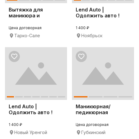
Вытяжка для
Lend Auto |
маникюра и
Одолжить авто !
педикюра 4BLANC
Ноябрьск
Alize
Цена договорная
1 400 ₽
Тарко-Сале
Ноябрьск
Lend Auto |
Маникюрная/
Одолжить авто !
педикюрная
Новый Уренгой
вытяжка 4BLANC
Alize
1 400 ₽
Цена договорная
Новый Уренгой
Губкинский