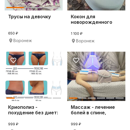
Трусы на девочку
Кокон для
новорожденного
650 ₽
1 100 ₽
Воронеж
Воронеж
Криополиз -
Массаж - лечение
похудение без диет:
болей в спине,
уберём жировые кле
электрофорез, миос
999 ₽
999 ₽