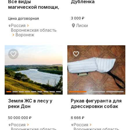
Все виды
Дубленка
магической помощи,
обучение
3 000 ₽
Цена договорная
Россия
Лиски
Воронежская область
Воронеж
Земля ЖС в лесу у
Рукав фигуранта для
реки Дон
дрессировки собак
50 000 000 ₽
6 666 ₽
Россия
Россия
Воронежская область
Воронежская область