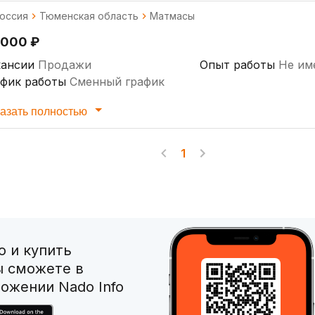
оссия
Тюменская область
Матмасы
 000 ₽
кансии
Продажи
Опыт работы
Не им
афик работы
Сменный график
азать полностью
1
 и купить
ы сможете в
ожении Nado Info