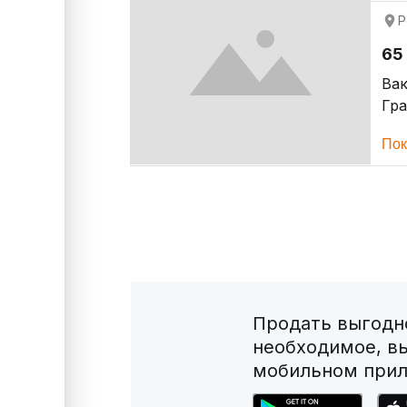
Р
65
Ва
Гр
Пок
Продать выгодно
необходимое, в
мобильном прил