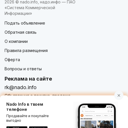
2026 © nado.info, надо.инфо — ПАО
«Система Коммерческой
Информации»
Подать объявление
Обратная связь
О компании
Правила размещения
Оферта
Вопросы и ответы
Реклама на сайте
rk@nado.info
Объявления о покупке, продаже,
услугах от частных лиц и организаций
Nado Info в твоем
телефоне
Продавайте и покупайте
выгодно
Использование nado.info, в том числе и размещение