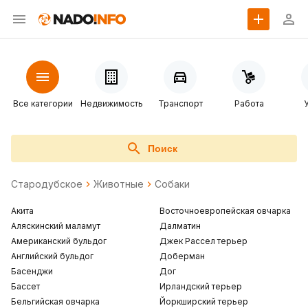
Все категории
Недвижимость
Транспорт
Работа
Поиск
Стародубское
Животные
Собаки
Акита
Восточноевропейская овчарка
Аляскинский маламут
Далматин
Американский бульдог
Джек Рассел терьер
Английский бульдог
Доберман
Басенджи
Дог
Бассет
Ирландский терьер
Бельгийская овчарка
Йоркширский терьер