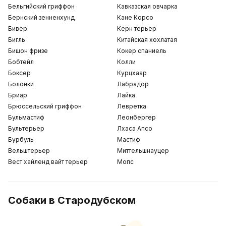
Бельгийский гриффон
Кавказская овчарка
Бернский зенненхунд
Кане Корсо
Бивер
Керн терьер
Бигль
Китайская хохлатая
Бишон фризе
Кокер спаниель
Бобтейл
Колли
Боксер
Курцхаар
Болонки
Лабрадор
Бриар
Лайка
Брюссельский гриффон
Левретка
Бульмастиф
Леонбергер
Бультерьер
Лхаса Апсо
Бурбуль
Мастиф
Вельштерьер
Миттельшнауцер
Вест хайленд вайт терьер
Мопс
Собаки в Стародубском