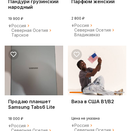
Пандури грузинский
Парфюм женский
народный
инструмент
2 800 ₽
19 900 ₽
Россия
Россия
Северная Осетия
Северная Осетия
Владикавказ
Тарское
Продаю планшет
Виза в США B1/B2
Samsung Tabs6 Lite
Цена не указана
18 000 ₽
Россия
Россия
Северная Осетия
Северная Осетия