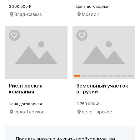
Alize
3 200 000 ₽
Цена договорная
Владикавказ
Моздок
Риелторская
Земельный участок
компания
в Грузии
Commander.
Цена договорная
3 750 000 ₽
село Тарское
село Тарское
Продать выгодно и купить необходимое, вы