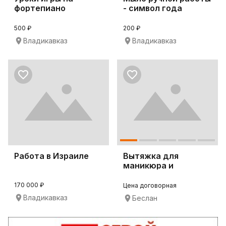
фортепиано
- символ года
500 ₽
200 ₽
Владикавказ
Владикавказ
Работа в Израиле
Вытяжка для
маникюра и
педикюра 4BLANC
Alize
170 000 ₽
Цена договорная
Владикавказ
Беслан