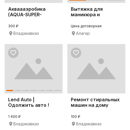
Акваааэробика
Вытяжка для
(AQUA-SUPER-
маникюра и
INTENSIVE 💦🏊🏼)
педикюра 4BLANC
Alize
300 ₽
Цена договорная
Владикавказ
Алагир
Lend Auto |
Ремонт стиральных
Одолжить авто !
машин на дому
Владикавказ
1 400 ₽
100 ₽
Владикавказ
Владикавказ