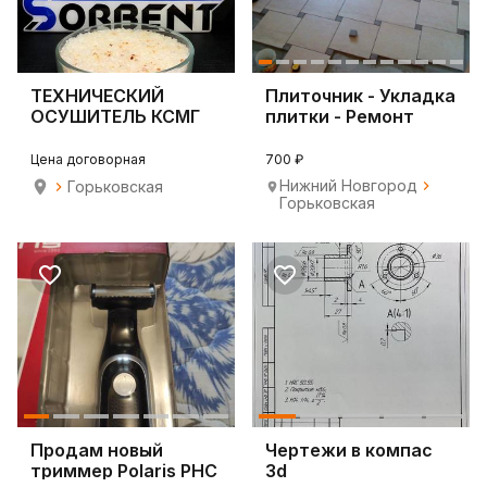
ТЕХНИЧЕСКИЙ
Плиточник - Укладка
ОСУШИТЕЛЬ КСМГ
плитки - Ремонт
ГОСТ 3956-76 по 35
ванной комнаты
кг
Цена договорная
700 ₽
Нижний Новгород
Горьковская
Горьковская
Продам новый
Чертежи в компас
триммер Polaris PHC
3d