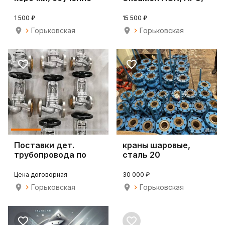
онлайн
Аттестация
РосТехНад
1 500 ₽
15 500 ₽
Горьковская
Горьковская
Поставки дет.
краны шаровые,
трубопровода по
сталь 20
чертежам заказчика
Цена договорная
30 000 ₽
Горьковская
Горьковская