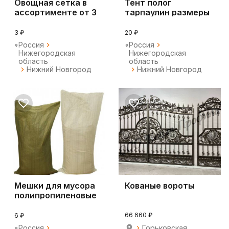
Овощная сетка в
Тент полог
ассортименте от 3
тарпаулин размеры
до 40кг
от 3х4м до 20х20м
3 ₽
20 ₽
Россия
Россия
Нижегородская
Нижегородская
область
область
Нижний Новгород
Нижний Новгород
Мешки для мусора
Кованые вороты
полипропиленовые
белые и зелёные
66 660 ₽
6 ₽
Россия
Горьковская