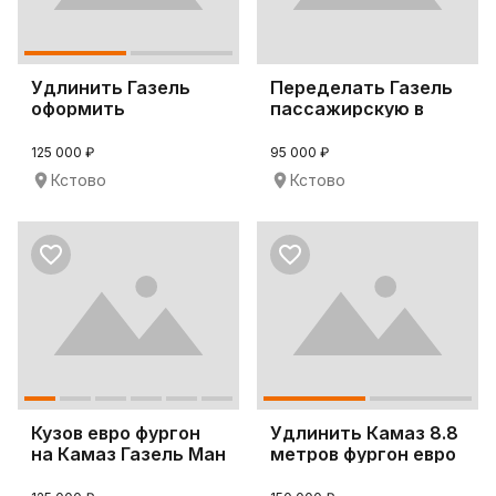
Удлинить Газель
Переделать Газель
оформить
пассажирскую в
документы фургон
грузовую удлинить
кузов
125 000 ₽
95 000 ₽
Кстово
Кстово
Кузов евро фургон
Удлинить Камаз 8.8
на Камаз Газель Ман
метров фургон евро
производство
кузов