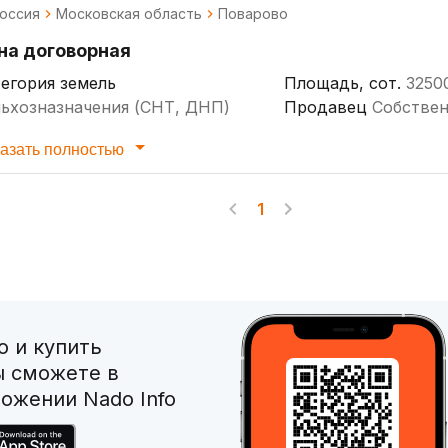
оссия
Московская область
Поварово
на договорная
егория земель
Площадь, сот.
3250
ьхозназначения (СНТ, ДНП)
Продавец
Собстве
стояние до города
30
азать полностью
1
 и купить
ы сможете в
ожении Nado Info