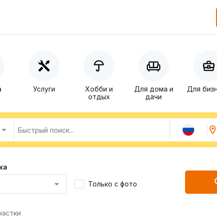
а
Услуги
Хобби и
Для дома и
Для биз
отдых
дачи
ка
Только с фото
частки