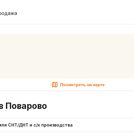
родажа
Посмотреть на карте
в Поварово
мля СНТ/ДНТ и с/х производства