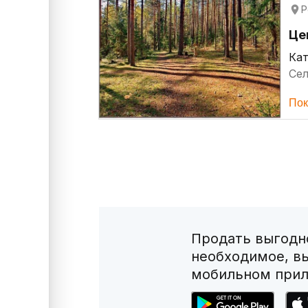
Р
Це
Кат
Сел
Рас
Пок
Продать выгодно
необходимое, в
мобильном прил