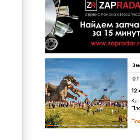
Зе
Р
12
Кат
Пло
Пок