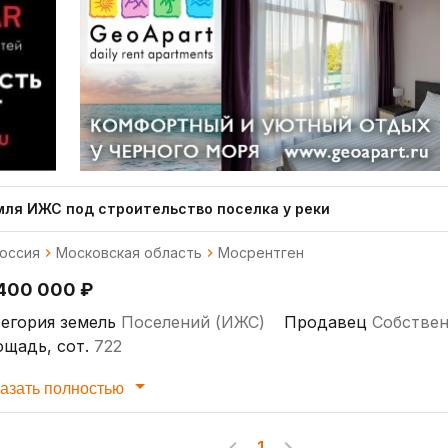
мля ИЖС под строительство поселка у реки
оссия
Московская область
Мосрентген
 400 000 ₽
егория земель
Поселений (ИЖС)
Продавец
Собстве
щадь, сот.
722
азать полностью
1