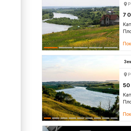
Р
7 
Кат
Пло
Пок
Зе
Р
50
Кат
Пло
Пок