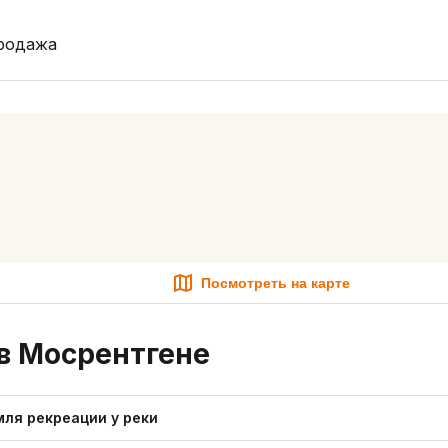
родажа
Посмотреть на карте
в Мосрентгене
мля рекреации у реки