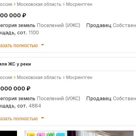
оссия
Московская область
Мосрентген
000 000 ₽
егория земель
Поселений (ИЖС)
Продавец
Собстве
щадь, сот.
1100
азать полностью
мля ЖС у реки
оссия
Московская область
Мосрентген
 000 000 ₽
егория земель
Поселений (ИЖС)
Продавец
Собстве
щадь, сот.
4884
азать полностью