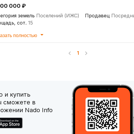
900 000 ₽
егория земель
Поселений (ИЖС)
Продавец
Посредн
щадь, сот.
15
азать полностью
1
 и купить
ы сможете в
ожении Nado Info