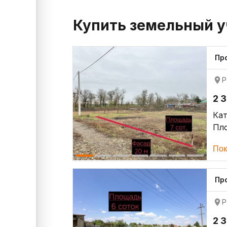
Купить земельный у
Про
Р
2 
Кат
Пло
Пок
Про
Р
2 