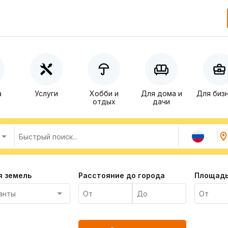
а
Услуги
Хобби и
Для дома и
Для биз
отдых
дачи
я земель
Расстояние до города
Площадь