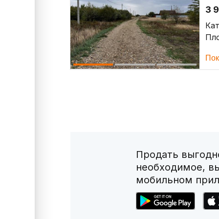
3 
Кат
Пло
Пок
Продать выгодно
необходимое, в
мобильном прил