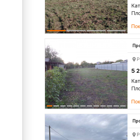
Кат
Пло
Пок
Про
Р
5 
Кат
Пло
Пок
Пр
Р