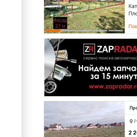
Кат
Пло
Пок
Про
Р
2 