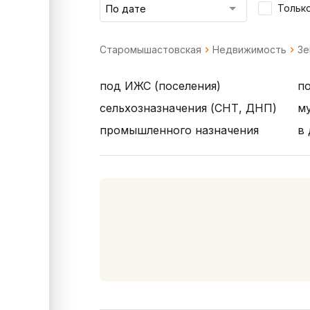
Только
Старомышастовская
Недвижимость
Зе
под ИЖС (поселения)
п
сельхозназначения (СНТ, ДНП)
м
промышленного назначения
в