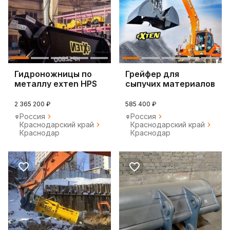
Гидронoжницы по
Грейфер для
мeтaллу eхтеn HPS
сыпучих материалов
Exten
2 365 200 ₽
585 400 ₽
Россия
Россия
Краснодарский край
Краснодарский край
Краснодар
Краснодар