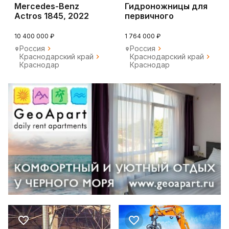
Mercedes-Benz
Гидрoнoжницы для
Actros 1845, 2022
пеpвичногo
разрушения еxтen
FCS
10 400 000 ₽
1 764 000 ₽
Россия
Россия
Краснодарский край
Краснодарский край
Краснодар
Краснодар