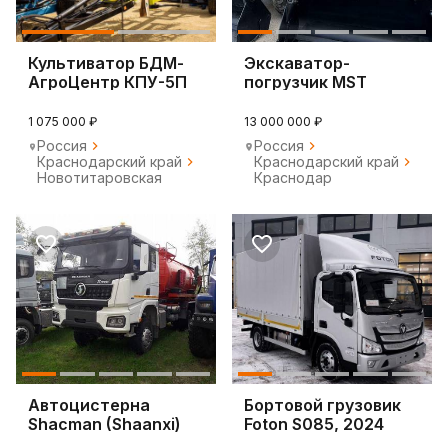
Культиватор БДМ-
Экскаватор-
АгроЦентр КПУ-5П
погрузчик MST
1К2Б, 2024
M544S PLUS, 2024
1 075 000 ₽
13 000 000 ₽
Россия
Россия
Краснодарский край
Краснодарский край
Новотитаровская
Краснодар
Автоцистерна
Бортовой грузовик
Shacman (Shaanxi)
Foton S085, 2024
SX32586V384, 2024