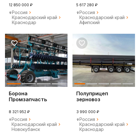
12 850 000 ₽
5 617 280 ₽
Россия
Россия
Краснодарский край
Краснодарский край
Краснодар
Афипский
Борона
Полуприцеп
Промзапчасть
зерновоз
МЛ-10000ПС М
ИнтерПрицеп
"Вектор", 2024
853371, 2024
8 321 952 ₽
3 990 000 ₽
Россия
Россия
Краснодарский край
Краснодарский край
Новокубанск
Краснодар