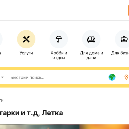
а
Услуги
Хобби и
Для дома и
Для биз
отдых
дачи
ги
арки и т.д, Летка