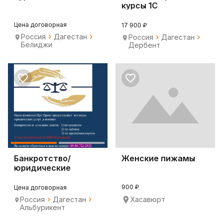
курсы 1С
Цена договорная
17 900 ₽
Россия
Дагестан
Россия
Дагестан
Белиджи
Дербент
Банкротство/
Женские пижамы
юридические
услуги/ списание
долгов
900 ₽
Цена договорная
Россия
Дагестан
Хасавюрт
Альбурикент