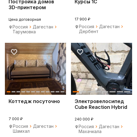
Постройка домов
Курсы 1С
3D-принтером
17 900 ₽
Цена договорная
Россия
Дагестан
Россия
Дагестан
Дербент
Тарумовка
Коттедж посуточно
Электровелосипед
Cube Reaction Hybrid
EXC 750 29
7 000 ₽
240 000 ₽
Россия
Дагестан
Россия
Дагестан
Шамхал
Махачкала