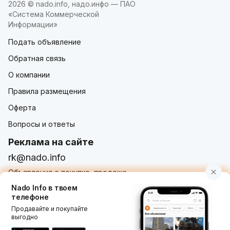
2026 © nado.info, надо.инфо — ПАО
«Система Коммерческой
Информации»
Подать объявление
Обратная связь
О компании
Правила размещения
Оферта
Вопросы и ответы
Реклама на сайте
rk@nado.info
Объявления о покупке, продаже,
услугах от частных лиц и организаций
Nado Info в твоем
телефоне
Продавайте и покупайте
выгодно
Использование nado.info, в том числе и размещение