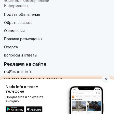
«Система Коммерческой
Информации»
Подать объявление
Обратная связь
О компании
Правила размещения
Оферта
Вопросы и ответы
Реклама на сайте
rk@nado.info
Объявления о покупке, продаже,
услугах от частных лиц и организаций
Nado Info в твоем
телефоне
Продавайте и покупайте
выгодно
Использование nado.info, в том числе и размещение
объявлений на сайте означает принятие условий