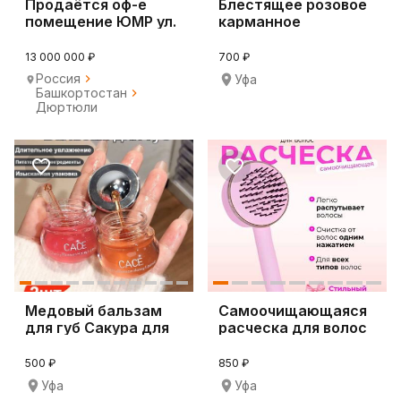
Продаётся оф-е
Блестящее розовое
помещение ЮМР ул.
карманное
70-летия Октября.
зеркальце 5.5х7.5
13 000 000 ₽
700 ₽
Россия
Уфа
Башкортостан
Дюртюли
Медовый бальзам
Самоочищающаяся
для губ Сакура для
расческа для волос
сухих губ
массажная
500 ₽
850 ₽
Уфа
Уфа