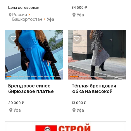
С/х, индустриальн
атласная с поясом
Цена договорная
34 500 ₽
Россия
Уфа
Башкортостан
Уфа
Брендовое синее
Тёплая брендовая
бирюзовое платье
юбка на высокой
Hislerim
посадке
30 000 ₽
13 000 ₽
Уфа
Уфа