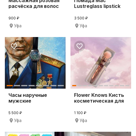
Массажная розовая
Помада Mac
расчёска для волос
Lustreglass lipstick
Tangle Angel
549 pda
900 ₽
3 500 ₽
Уфа
Уфа
Часы наручные
Flower Knows Кисть
мужские
косметическая для
механические ВДВ
пудры, румян
5 500 ₽
1 100 ₽
Уфа
Уфа