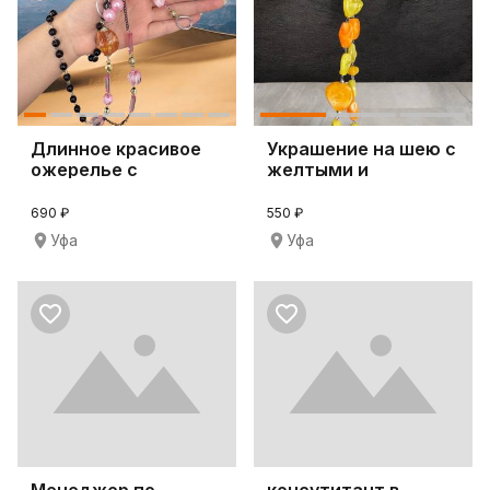
Длинное красивое
Украшение на шею с
ожерелье с
желтыми и
камешками
оранжевыми
камешками
690 ₽
550 ₽
Уфа
Уфа
Менеджер по
консутитант в