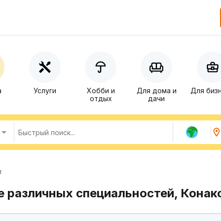
а
Услуги
Хобби и
Для дома и
Для биз
отдых
дачи
и
 различных специальностей, Конак