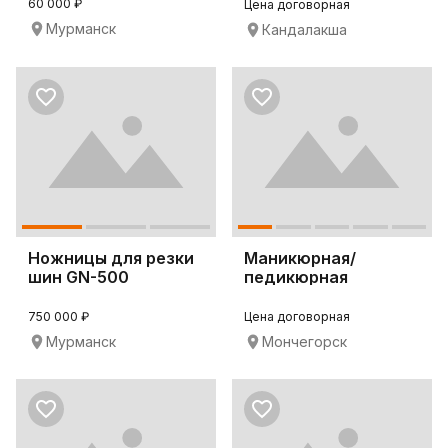
Alize
60 000 ₽
Цена договорная
Мурманск
Кандалакша
Ножницы для резки
Маникюрная/
шин GN-500
педикюрная
вытяжка 4BLANC
Alize
750 000 ₽
Цена договорная
Мурманск
Мончегорск