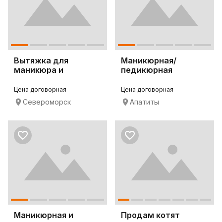
Вытяжка для
Маникюрная/
маникюра и
педикюрная
педикюра 4BLANC
вытяжка 4BLANC
Alize
Alize
Цена договорная
Цена договорная
Североморск
Апатиты
Маникюрная и
Продам котят