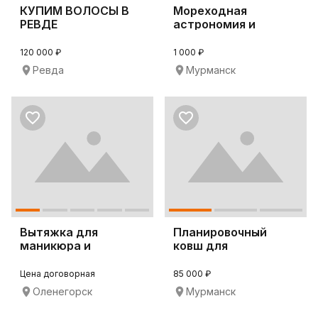
КУПИМ ВОЛОСЫ В
Мореходная
РЕВДЕ
астрономия и
навигация
120 000 ₽
1 000 ₽
Ревда
Мурманск
Вытяжка для
Планировочный
маникюра и
ковш для
педикюра 4BLANC
экскаватора JCB
Alize
JS240
Цена договорная
85 000 ₽
Оленегорск
Мурманск