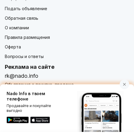
Подать объявление
Обратная связь
О компании
Правила размещения
Оферта
Вопросы и ответы
Реклама на сайте
rk@nado.info
Объявления о покупке, продаже,
услугах от частных лиц и организаций
Nado Info в твоем
телефоне
Продавайте и покупайте
выгодно
Использование nado.info, в том числе и размещение
объявлений на сайте означает принятие условий
пользовательского соглашения
nado.info. Оплачивая
услуги на сайте, вы принимаете
оферту о заключении