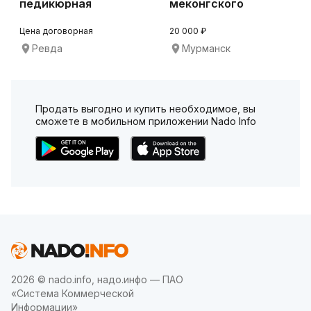
педикюрная
меконгского
вытяжка 4BLANC
бобтейла
Alize
Цена договорная
20 000 ₽
Ревда
Мурманск
Продать выгодно и купить необходимое, вы
сможете в мобильном приложении Nado Info
2026 © nado.info, надо.инфо — ПАО
«Система Коммерческой
Информации»